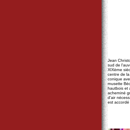
Jean Christ
sud de l'au
XIXème sièc
centre de l
conique ave
musette Béc
hautbois et 
acheminé gr
d'air néces
est accordé