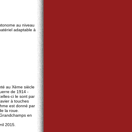
utonome au niveau
atériel adaptable à
venté au Xème siècle
guerre de 1914 -
elles-ci le sont par
lavier à touches
ythme est donné par
de la roue.
Mr Grandchamps en
ril 2015.