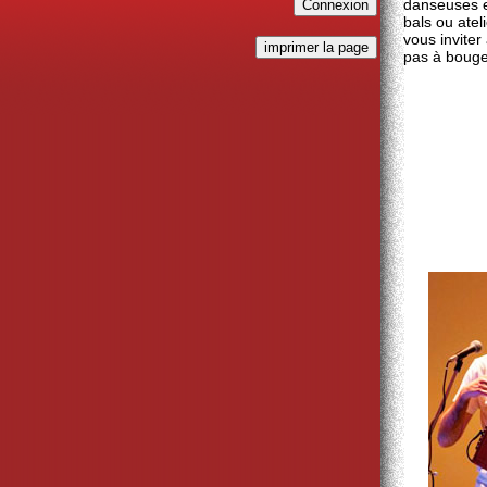
danseuses e
bals ou atel
vous inviter
pas à bouge