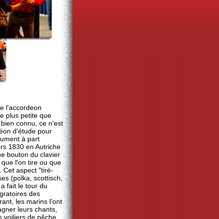
de l'accordeon
le plus petite que
bien connu, ce n'est
déon d'étude pour
rument à part
vers 1830 en Autriche
e bouton du clavier
que l'on tire ou que
. Cet aspect "tiré-
s (polka, scottisch,
 a fait le tour du
gratoires des
nt, les marins l'ont
gner leurs chants,
 voiliers de pêche