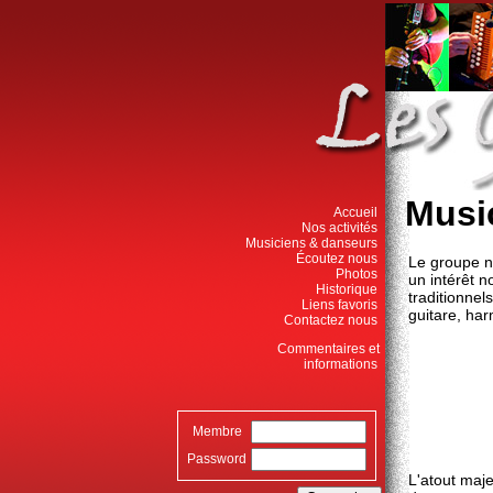
Musi
Accueil
Nos activités
Musiciens & danseurs
Écoutez nous
Le groupe n
Photos
un intérêt n
Historique
traditionnel
Liens favoris
guitare, ha
Contactez nous
Commentaires et
informations
Membre
Password
L'atout maj