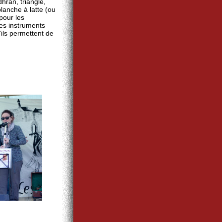
hran, triangle,
planche à latte (ou
our les
res instruments
'ils permettent de