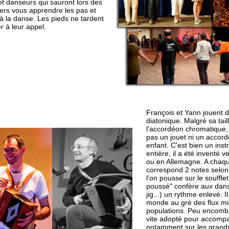
t danseurs qui sauront lors des
iers vous apprendre les pas et
 à la danse. Les pieds ne tardent
r à leur appel.
François et Yann jouent 
diatonique. Malgré sa tail
l'accordéon chromatique, 
pas un jouet ni un accor
enfant. C'est bien un inst
entière, il a été inventé 
ou en Allemagne. A chaqu
correspond 2 notes selon 
l'on pousse sur le soufflet
poussé" confère aux danse
jig...) un rythme enlevé. Il
monde au grè des flux mi
populations. Peu encombra
vite adopté pour accompa
notamment sur les grands