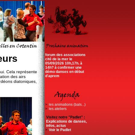
forum des associations
eurs
cité de la mer le
05/09/2026 10h,17h. à
14h? à confirmer une
ui. Cela représente
démo danses en début
d'aprem
ation des airs
ordéons diatoniques,
>
les animations (bals...)
>
les ateliers
Visitez notre "Padlet" :
Explications de danses,
infos, actus
>
Voir le Padlet