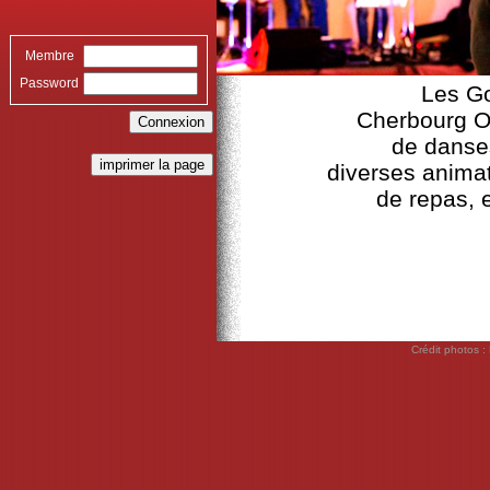
Membre
Password
Les Go
Cherbourg Oc
de danses
diverses animat
de repas, e
Crédit photos :