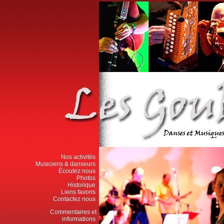
Nos activités
Musiciens & danseurs
Écoutez nous
Photos
Historique
Liens favoris
Contactez nous
Commentaires et
informations